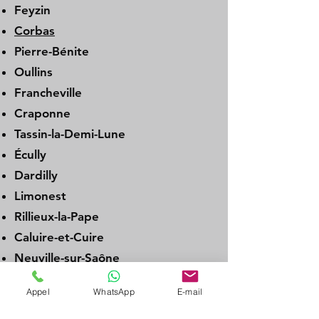
Feyzin
Corbas
Pierre-Bénite
Oullins
Francheville
Craponne
Tassin-la-Demi-Lune
Écully
Dardilly
Limonest
Rillieux-la-Pape
Caluire-et-Cuire
Neuville-sur-Saône
Genay
Appel
WhatsApp
E-mail
Albigny-sur-Saône