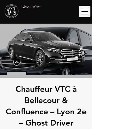
G
host
D
river
Chauffeur VTC à
Bellecour &
Confluence – Lyon 2e
– Ghost Driver