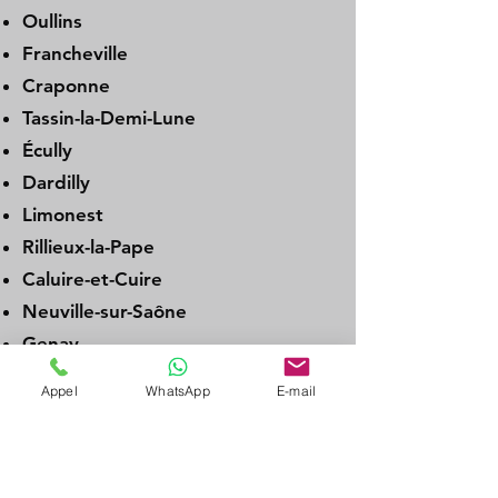
Oullins
Francheville
Craponne
Tassin-la-Demi-Lune
Écully
Dardilly
Limonest
Rillieux-la-Pape
Caluire-et-Cuire
Neuville-sur-Saône
Genay
Albigny-sur-Saône
Appel
WhatsApp
E-mail
Couzon-au-Mont-d’Or
La Tour-de-Salvagny
Charbonnières-les-Bains