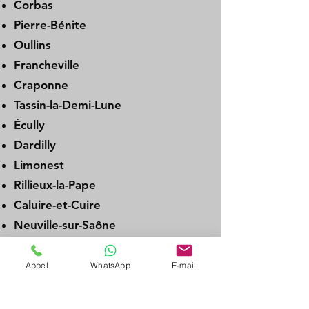
Corbas
Pierre-Bénite
Oullins
Francheville
Craponne
Tassin-la-Demi-Lune
Écully
Dardilly
Limonest
Rillieux-la-Pape
Caluire-et-Cuire
Neuville-sur-Saône
Genay
Albigny-sur-Saône
Appel
WhatsApp
E-mail
Couzon-au-Mont-d’Or
La Tour-de-Salvagny