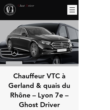
G
host
D
river
Chauffeur VTC à
Gerland & quais du
Rhône – Lyon 7e –
Ghost Driver