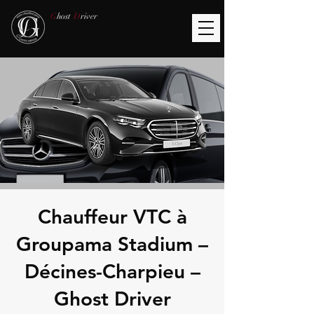
G
host
D
river
Chauffeur VTC à
Groupama Stadium –
Décines-Charpieu –
Ghost Driver