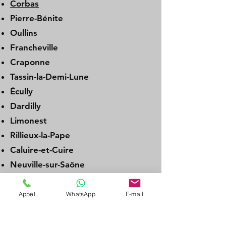
Corbas
Pierre-Bénite
Oullins
Francheville
Craponne
Tassin-la-Demi-Lune
Écully
Dardilly
Limonest
Rillieux-la-Pape
Caluire-et-Cuire
Neuville-sur-Saône
Genay
Albigny-sur-Saône
Appel
WhatsApp
E-mail
Couzon-au-Mont-d’Or
La Tour-de-Salvagny