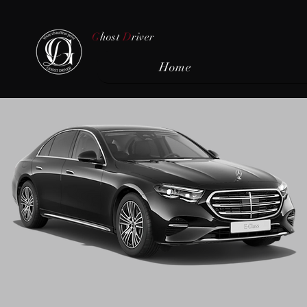
G
host
D
river
Home