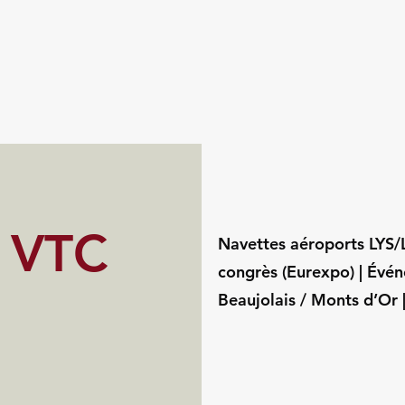
s VTC
Navettes aéroports LYS/LY
congrès (Eurexpo) | Évé
Beaujolais / Monts d’Or 