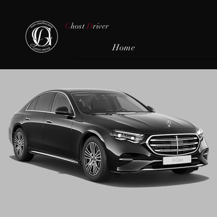
G
host
D
river
Home