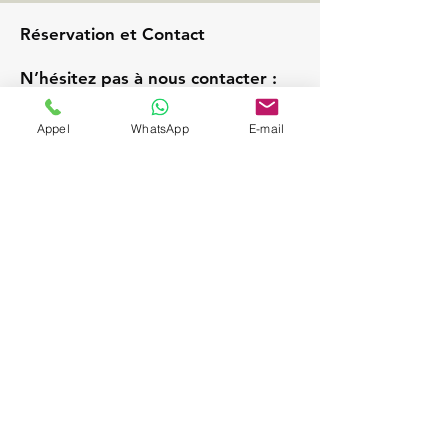
Réservation et Contact
N’hésitez pas à nous contacter :
Téléphone :
+33 6 68 98 21 86
Appel
WhatsApp
E-mail
E-mail :
ghost.driver.vtc@gmail.com
Demandez un devis