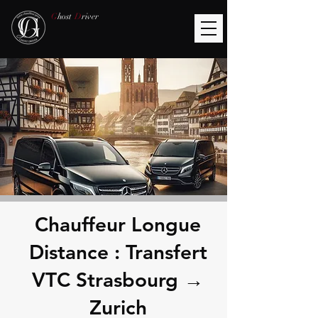
G
host
D
river
Chauffeur Longue
Distance : Transfert
VTC Strasbourg →
Zurich