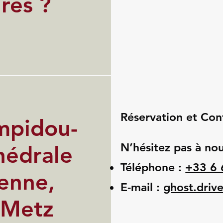
res ?
Réservation et Con
mpidou-
N’hésitez pas à nou
hédrale
Téléphone :
+33 6 
ienne,
E-mail :
ghost.driv
 Metz