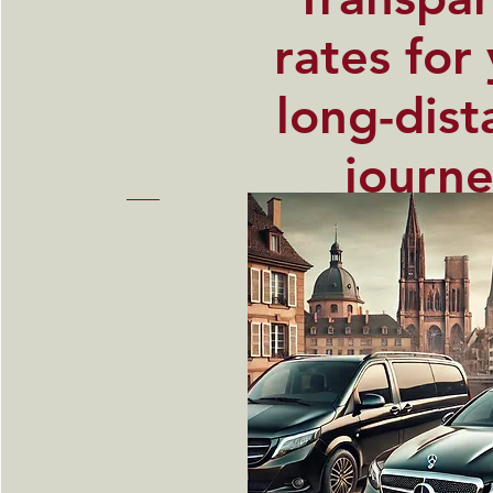
rates for
long-dist
journ