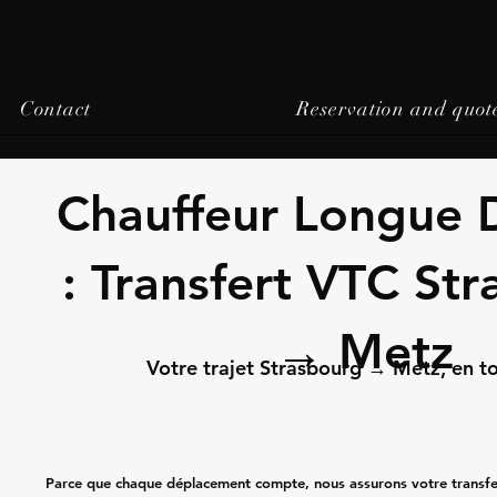
Contact
Reservation and quot
Chauffeur Longue 
: Transfert VTC St
→ Metz
Votre trajet Strasbourg → Metz, en to
Parce que chaque déplacement compte, nous assurons votre transfe