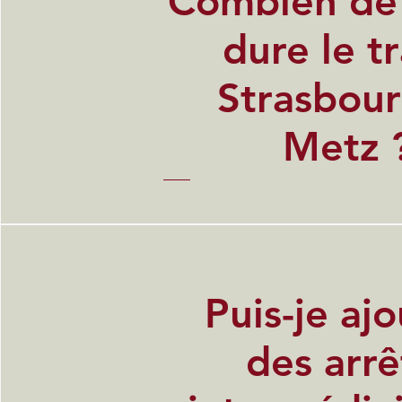
Combien de
dure le tr
Strasbou
Metz 
Puis-je aj
des arrê