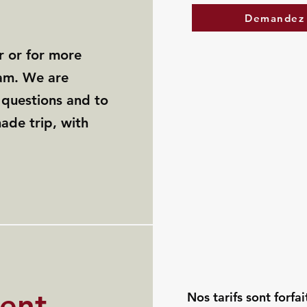
Demandez 
r or for more
eam. We are
r questions and to
made trip, with
rent
Nos tarifs sont forfai