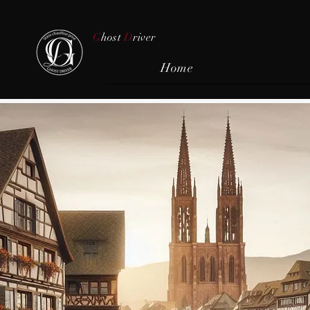
G
host
D
river
Home