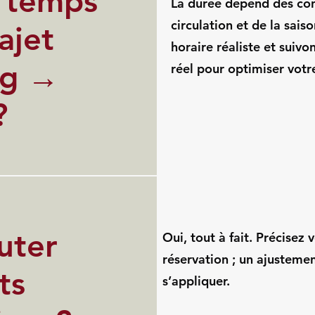
 temps
La durée dépend des con
circulation et de la sais
ajet
horaire réaliste et suivo
rg →
réel pour optimiser votr
?
outer
Oui, tout à fait. Précisez 
réservation ; un ajustemen
ts
s’appliquer.