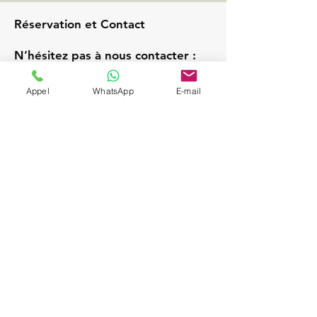
Réservation et Contact
N’hésitez pas à nous contacter :
Téléphone :
+33 6 68 98 21 86
Appel
WhatsApp
E-mail
E-mail :
ghost.driver.vtc@gmail.com
Demandez un devis