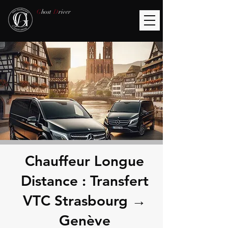
G
host
D
river
Chauffeur Longue
Distance : Transfert
VTC Strasbourg →
Genève