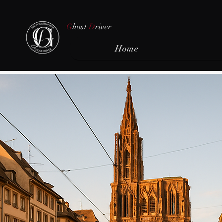
G
host
D
river
Home