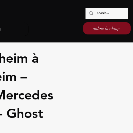
online booking
e
gheim à
eim –
 Mercedes
 - Ghost