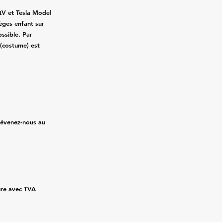
QV et Tesla Model
ièges enfant sur
ssible. Par
 (costume) est
prévenez-nous au
ture avec TVA