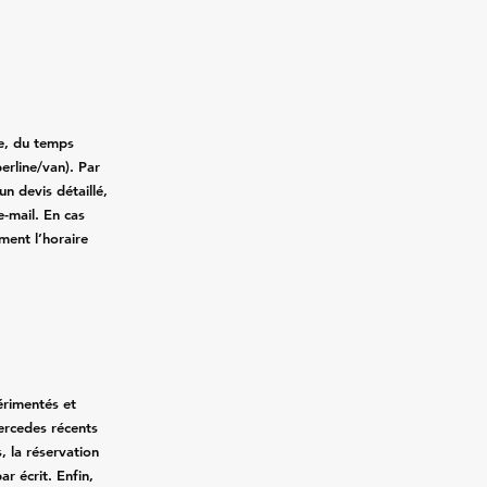
ce, du temps
erline/van). Par
n devis détaillé,
e-mail. En cas
ment l’horaire
érimentés et
Mercedes récents
, la réservation
ar écrit. Enfin,