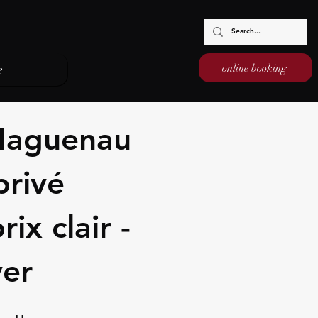
online booking
e
Haguenau
privé
ix clair -
ver