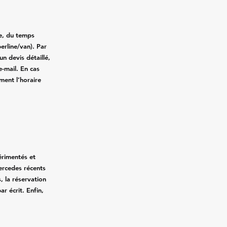
ce, du temps
erline/van). Par
n devis détaillé,
e-mail. En cas
ment l’horaire
érimentés et
Mercedes récents
, la réservation
ar écrit. Enfin,
.