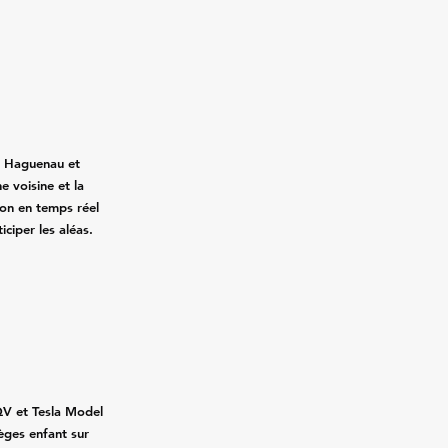
s Haguenau et
e voisine et la
tion en temps réel
ticiper les aléas.
QV et Tesla Model
ièges enfant sur