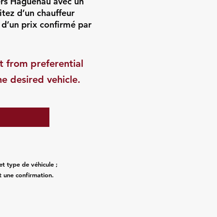
ers Haguenau avec un
itez d’un chauffeur
 d’un prix confirmé par
t from preferential
he desired vehicle.
et type de véhicule ;
t une confirmation.