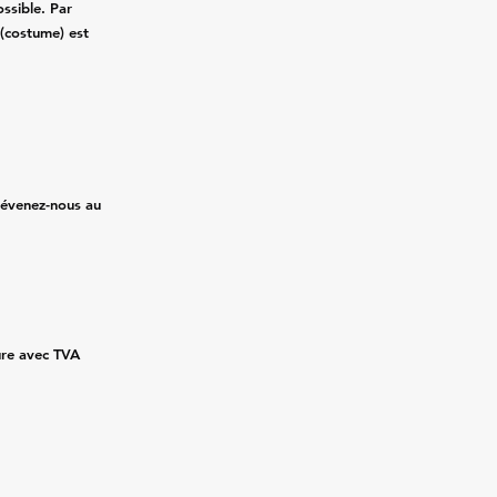
ssible. Par
 (costume) est
prévenez-nous au
ture avec TVA