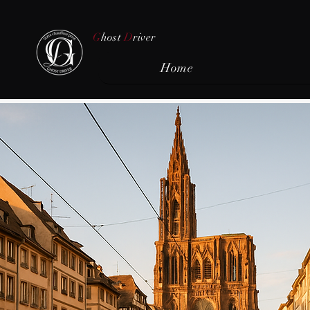
G
host
D
river
Home