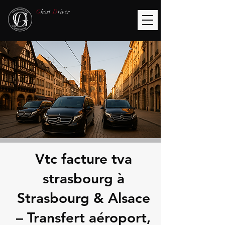
G
host
D
river
Vtc facture tva
strasbourg à
Strasbourg & Alsace
– Transfert aéroport,