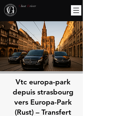
G
host
D
river
Vtc europa-park
depuis strasbourg
vers Europa-Park
(Rust) – Transfert