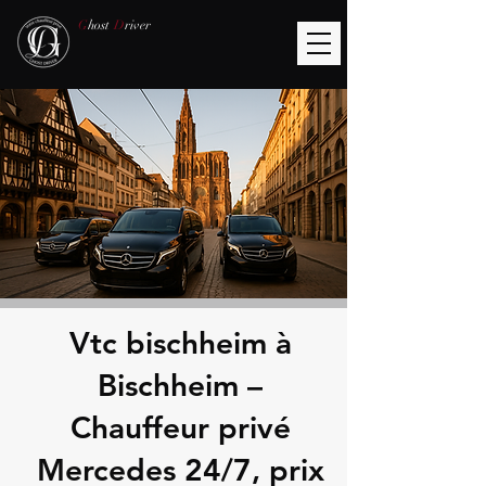
G
host
D
river
Vtc bischheim à
Bischheim –
Chauffeur privé
Mercedes 24/7, prix