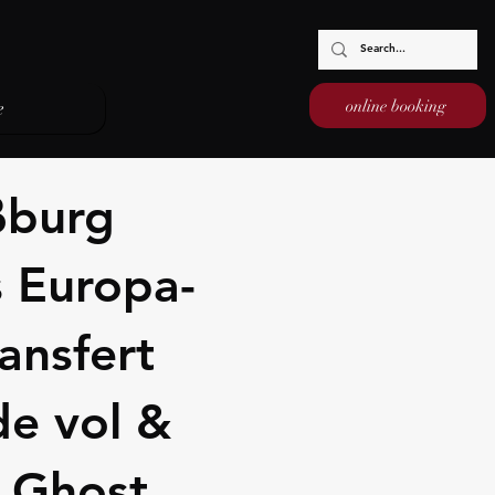
online booking
e
ßburg
s Europa-
ransfert
de vol &
- Ghost