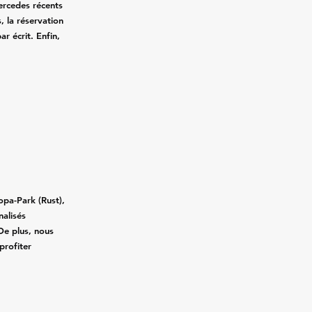
Mercedes récents
, la réservation
ar écrit. Enfin,
.
opa-Park (Rust),
nalisés
De plus, nous
profiter