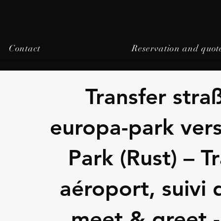
Contact
Reservation and quot
Transfer stra
europa-park ver
Park (Rust) – T
aéroport, suivi 
meet & greet 