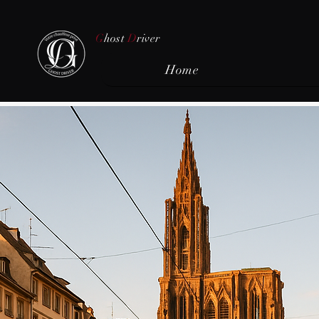
G
host
D
river
Home