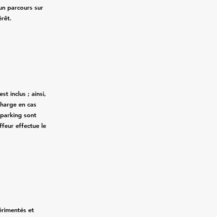
n parcours sur
érêt.
st inclus ; ainsi,
charge en cas
 parking sont
ffeur effectue le
érimentés et