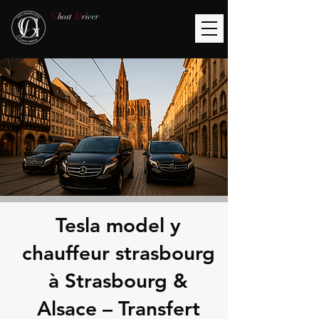
G
host
D
river
Tesla model y
chauffeur strasbourg
à Strasbourg &
Alsace – Transfert