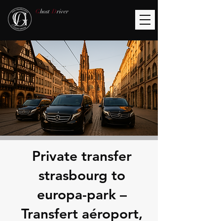
G
host
D
river
Private transfer
strasbourg to
europa-park –
Transfert aéroport,