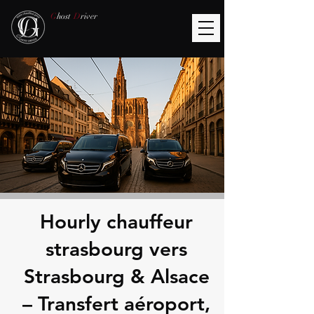
G
host
D
river
Hourly chauffeur
strasbourg vers
Strasbourg & Alsace
– Transfert aéroport,