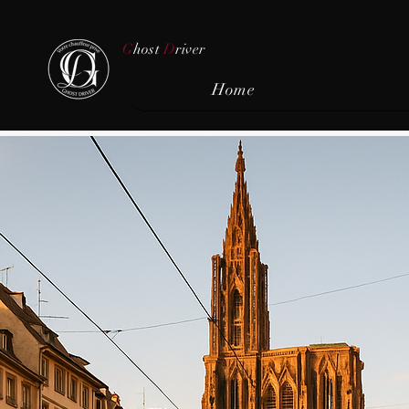
G
host
D
river
Home