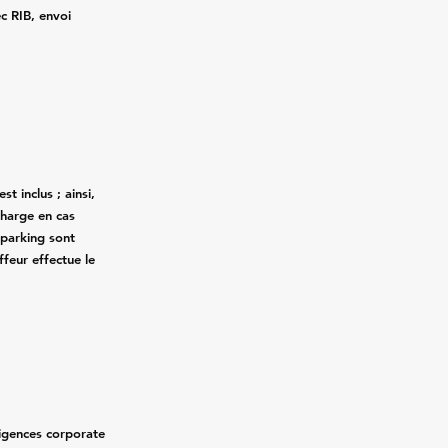
ec RIB, envoi
st inclus ; ainsi,
charge en cas
 parking sont
ffeur effectue le
xigences corporate