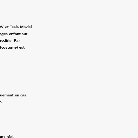
QV et Tesla Model
ièges enfant sur
ssible. Par
 (costume) est
quement en cas
n.
mps réel,