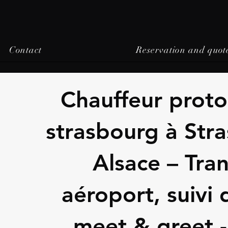
Contact
Reservation and quot
Chauffeur proto
strasbourg à Str
Alsace – Tran
aéroport, suivi 
meet & greet 