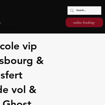
online booking
e
cole vip
asbourg &
sfert
de vol &
- Ghost