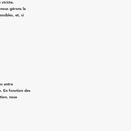
 stricte,
, nous gérons la
nsibles, et, si
.
es entre
. En fonction des
ation, nous