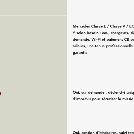
Mercedes Classe E / Classe V / E
Y selon besoin : eau, chargeurs, s
demande, Wi-Fi et paiement CB po
ailleurs, une tenue professionnelle
garantie.
e
Oui, sur demande : déclenché uni
d’imprévu pour sécuriser la missio
Oui, gestion d’itinéraires, suivi te