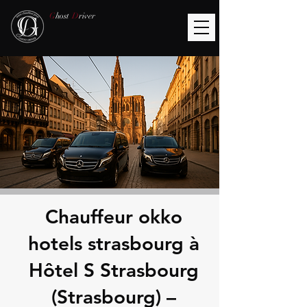
G
host
D
river
Chauffeur okko
hotels strasbourg à
Hôtel S Strasbourg
(Strasbourg) –