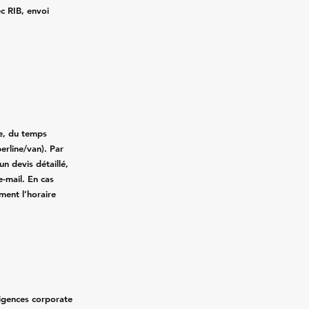
ec RIB, envoi
ce, du temps
erline/van). Par
n devis détaillé,
e-mail. En cas
ment l’horaire
xigences corporate