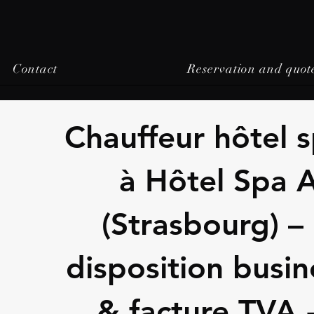
Contact
Reservation and quot
Chauffeur hôtel s
à Hôtel Spa 
(Strasbourg) –
disposition busi
& facture TVA 