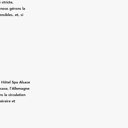
 stricte,
, nous gérons la
nsibles, et, si
.
 Hôtel Spa Alsace
lsace, l’Allemagne
ns la circulation
néraire et