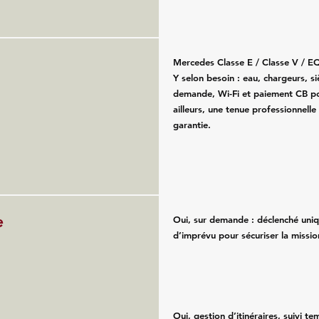
Mercedes Classe E / Classe V / E
Y selon besoin : eau, chargeurs, s
demande, Wi-Fi et paiement CB po
ailleurs, une tenue professionnelle
garantie.
e
Oui, sur demande : déclenché uni
d’imprévu pour sécuriser la missio
Oui, gestion d’itinéraires, suivi te