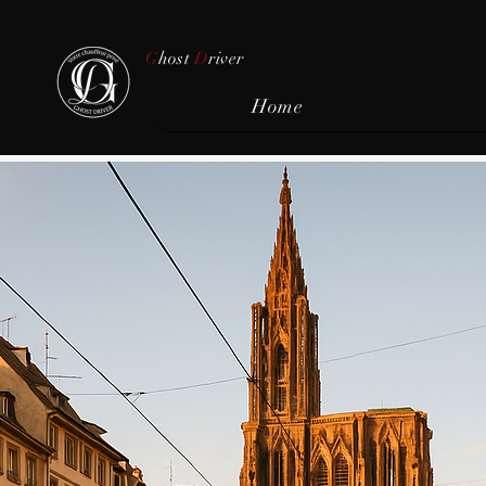
G
host
D
river
Home