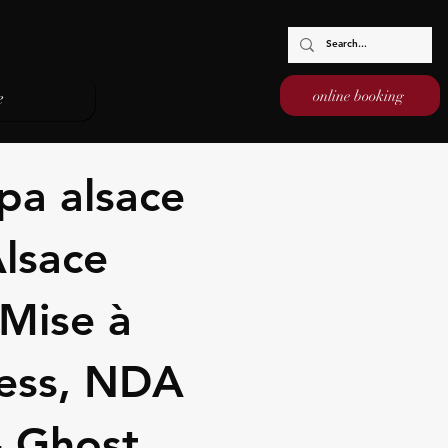
online booking
e
pa alsace
Alsace
 Mise à
ness, NDA
- Ghost