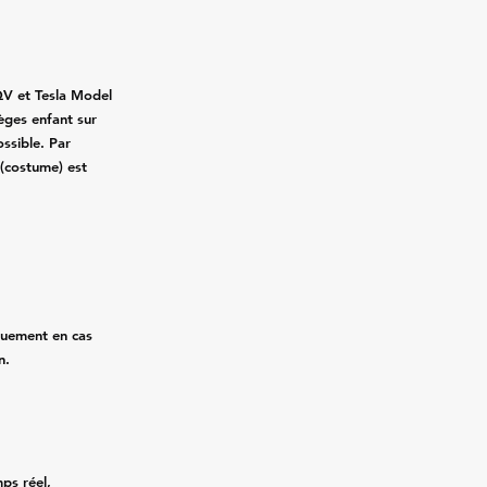
QV et Tesla Model
ièges enfant sur
ssible. Par
 (costume) est
quement en cas
n.
mps réel,