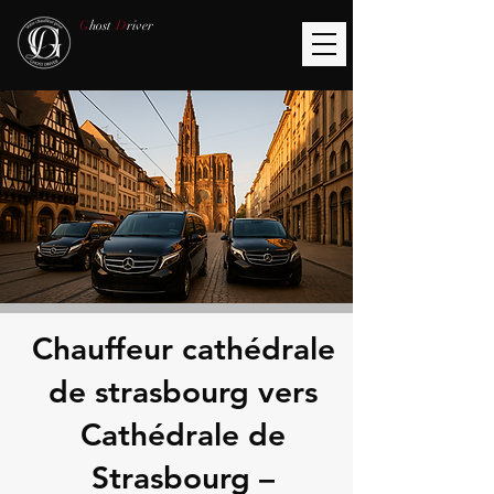
G
host
D
river
Chauffeur cathédrale
de strasbourg vers
Cathédrale de
Strasbourg –