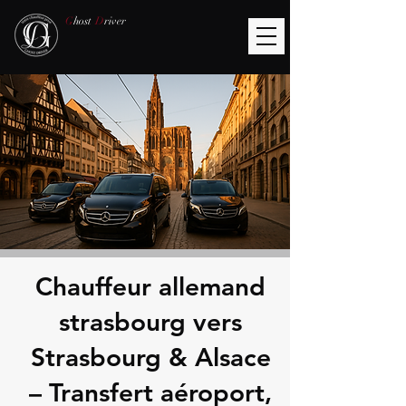
G
host
D
river
Chauffeur allemand
strasbourg vers
Strasbourg & Alsace
– Transfert aéroport,