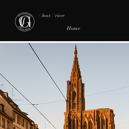
G
host
D
river
Home