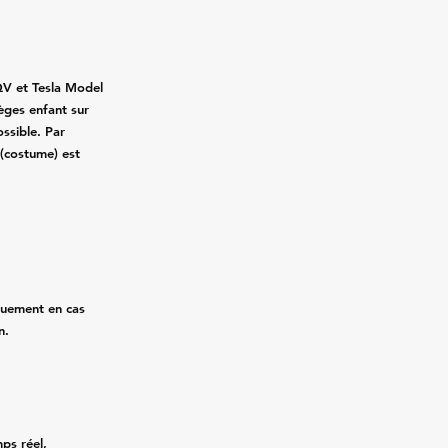
QV et Tesla Model
ièges enfant sur
ssible. Par
 (costume) est
quement en cas
n.
mps réel,