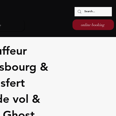
online booking
e
ffeur
asbourg &
sfert
de vol &
- Ghost