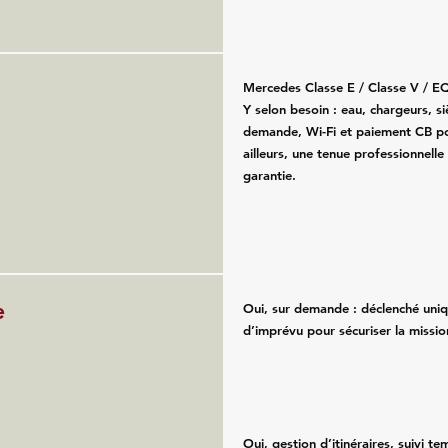
Mercedes Classe E / Classe V / E
Y selon besoin : eau, chargeurs, s
demande, Wi-Fi et paiement CB po
ailleurs, une tenue professionnelle
garantie.
e
Oui, sur demande : déclenché uni
d’imprévu pour sécuriser la missio
Oui, gestion d’itinéraires, suivi te