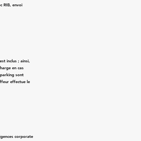
ec RIB, envoi
st inclus ; ainsi,
charge en cas
 parking sont
ffeur effectue le
xigences corporate