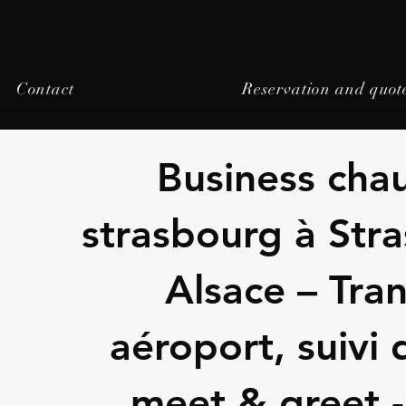
Contact
Reservation and quot
Business chau
strasbourg à Str
Alsace – Tran
aéroport, suivi 
meet & greet 