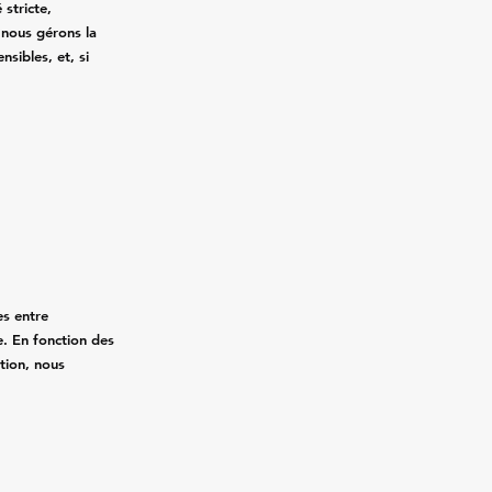
 stricte,
, nous gérons la
nsibles, et, si
.
es entre
. En fonction des
ation, nous