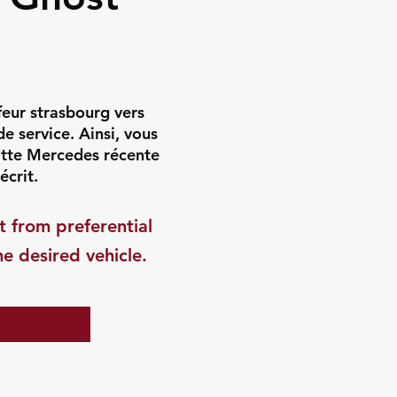
feur strasbourg vers
e service. Ainsi, vous
lotte Mercedes récente
écrit.
t from preferential
he desired vehicle.