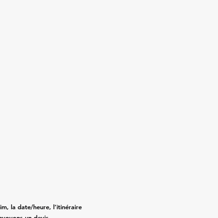
m, la date/heure, l’itinéraire
nvoyons un devis