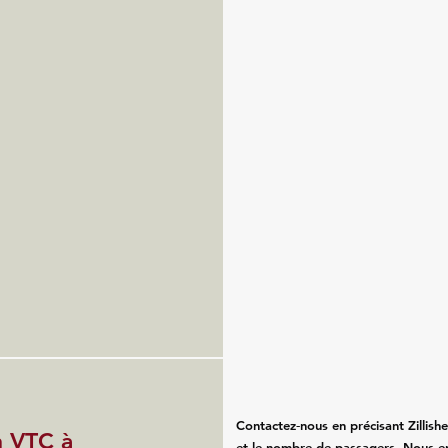
Contactez‑nous en précisant Zillishei
n VTC à
et le nombre de passagers. Nous e