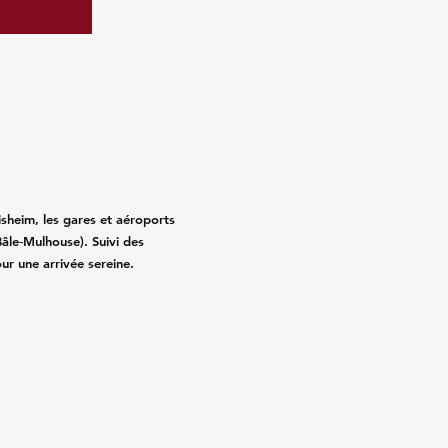
isheim, les gares et aéroports
âle‑Mulhouse). Suivi des
pour une arrivée sereine.