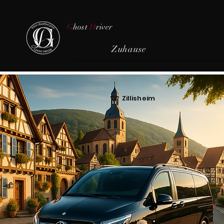
G
host
D
river
Zuhause
Zillisheim