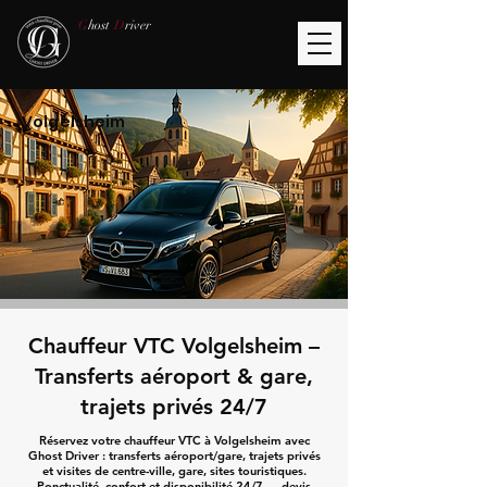
G
host
D
river
Volgelsheim
Chauffeur VTC Volgelsheim –
Transferts aéroport & gare,
trajets privés 24/7
Réservez votre chauffeur VTC à Volgelsheim avec
Ghost Driver : transferts aéroport/gare, trajets privés
et visites de centre-ville, gare, sites touristiques.
Ponctualité, confort et disponibilité 24/7 — devis