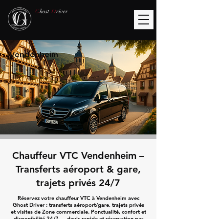
G
host
D
river
Vendenheim
Chauffeur VTC Vendenheim –
Transferts aéroport & gare,
trajets privés 24/7
Réservez votre chauffeur VTC à Vendenheim avec
Ghost Driver : transferts aéroport/gare, trajets privés
et visites de Zone commerciale. Ponctualité, confort et
disponibilité 24/7 — devis rapide et réservation par