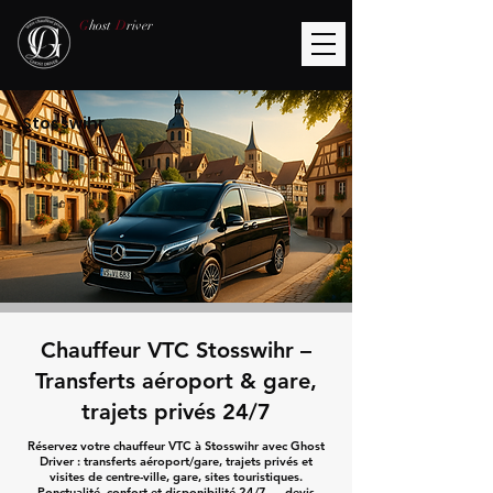
G
host
D
river
Stosswihr
Chauffeur VTC Stosswihr –
Transferts aéroport & gare,
trajets privés 24/7
Réservez votre chauffeur VTC à Stosswihr avec Ghost
Driver : transferts aéroport/gare, trajets privés et
visites de centre-ville, gare, sites touristiques.
Ponctualité, confort et disponibilité 24/7 — devis