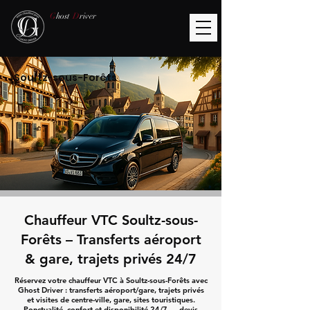
G
host
D
river
Soultz-sous-Forêts
Chauffeur VTC Soultz-sous-
Forêts – Transferts aéroport
& gare, trajets privés 24/7
Réservez votre chauffeur VTC à Soultz-sous-Forêts avec
Ghost Driver : transferts aéroport/gare, trajets privés
et visites de centre-ville, gare, sites touristiques.
Ponctualité, confort et disponibilité 24/7 — devis