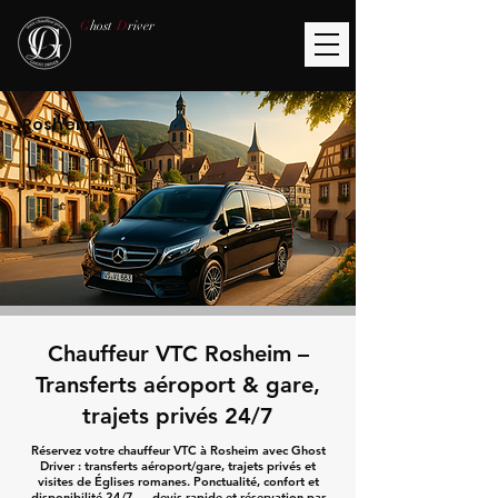
G
host
D
river
Rosheim
Chauffeur VTC Rosheim –
Transferts aéroport & gare,
trajets privés 24/7
Réservez votre chauffeur VTC à Rosheim avec Ghost
Driver : transferts aéroport/gare, trajets privés et
visites de Églises romanes. Ponctualité, confort et
disponibilité 24/7 — devis rapide et réservation par