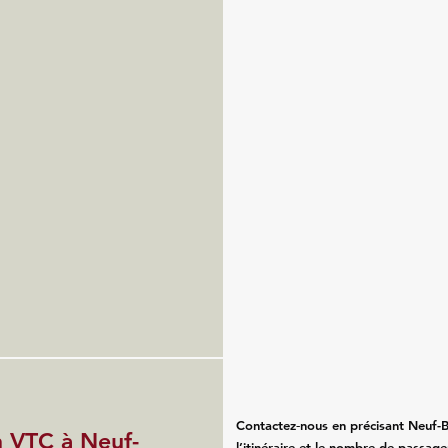
Contactez‑nous en précisant Neuf-Br
 VTC à Neuf-
l’itinéraire et le nombre de passa