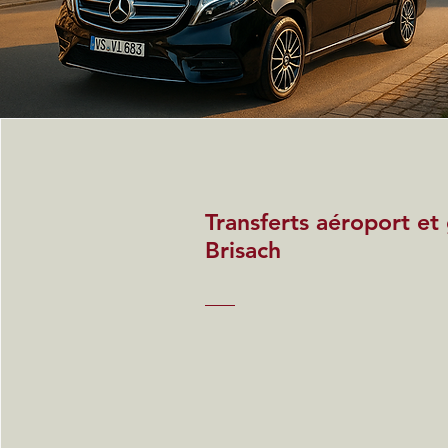
Transferts aéroport et
Brisach