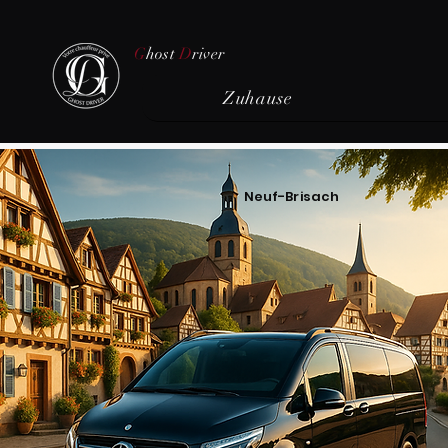
G
host
D
river
Zuhause
Neuf-Brisach