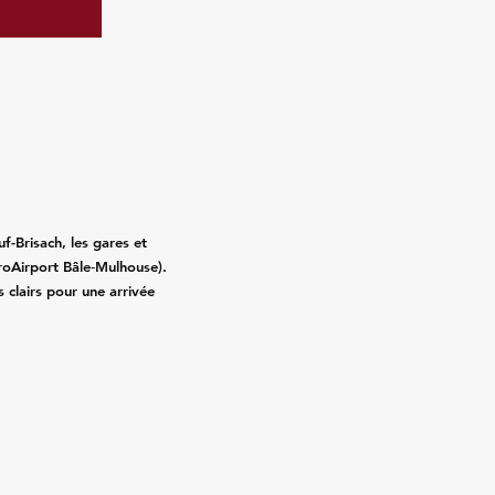
f-Brisach, les gares et
roAirport Bâle‑Mulhouse).
fs clairs pour une arrivée