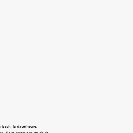
isach, la date/heure,
gers. Nous envoyons un devis