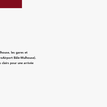
lhouse, les gares et
roAirport Bâle‑Mulhouse).
fs clairs pour une arrivée