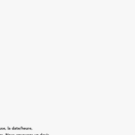
se, la date/heure,
gers. Nous envoyons un devis