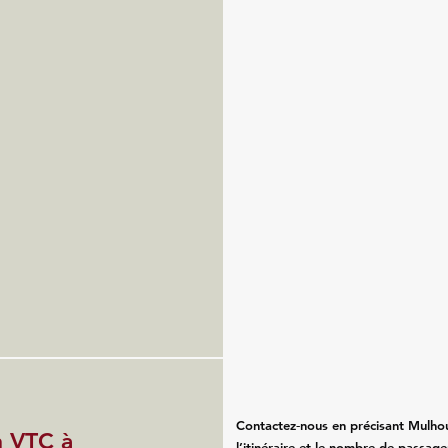
Contactez‑nous en précisant Mulhou
n VTC à
l’itinéraire et le nombre de passa