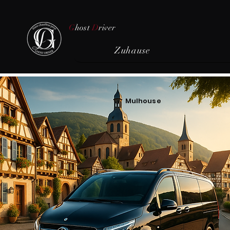
G
host
D
river
Zuhause
Mulhouse