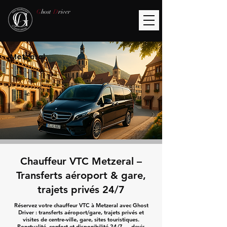
G
host
D
river
Metzeral
Chauffeur VTC Metzeral –
Transferts aéroport & gare,
trajets privés 24/7
Réservez votre chauffeur VTC à Metzeral avec Ghost
Driver : transferts aéroport/gare, trajets privés et
visites de centre-ville, gare, sites touristiques.
Ponctualité, confort et disponibilité 24/7 — devis