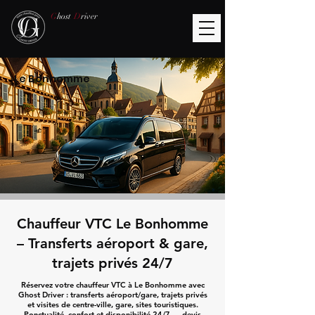
G
host
D
river
Le Bonhomme
Chauffeur VTC Le Bonhomme
– Transferts aéroport & gare,
trajets privés 24/7
Réservez votre chauffeur VTC à Le Bonhomme avec
Ghost Driver : transferts aéroport/gare, trajets privés
et visites de centre-ville, gare, sites touristiques.
Ponctualité, confort et disponibilité 24/7 — devis