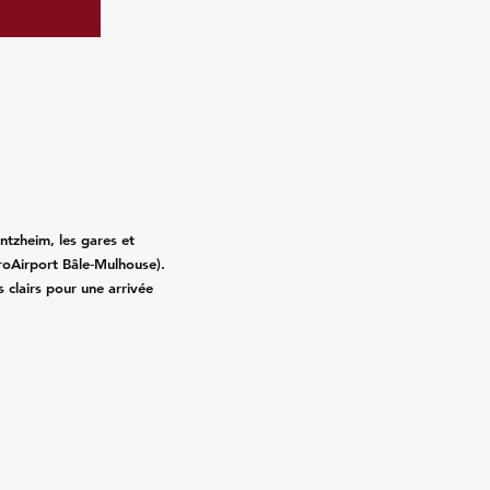
ntzheim, les gares et
roAirport Bâle‑Mulhouse).
fs clairs pour une arrivée