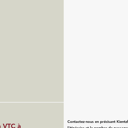
Contactez‑nous en précisant Kientz
n VTC à
l’itinéraire et le nombre de passa