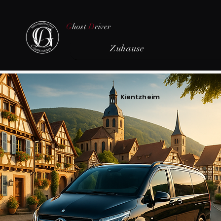
G
host
D
river
Zuhause
Kientzheim