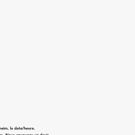
heim, la date/heure,
gers. Nous envoyons un devis