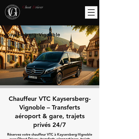
G
host
D
river
Kaysersberg-Vignoble
Chauffeur VTC Kaysersberg-
Vignoble – Transferts
aéroport & gare, trajets
privés 24/7
Réservez votre chauffeur VTC à Kaysersberg-Vignoble
avec Ghost Driver : transferts aéroport/gare, trajets