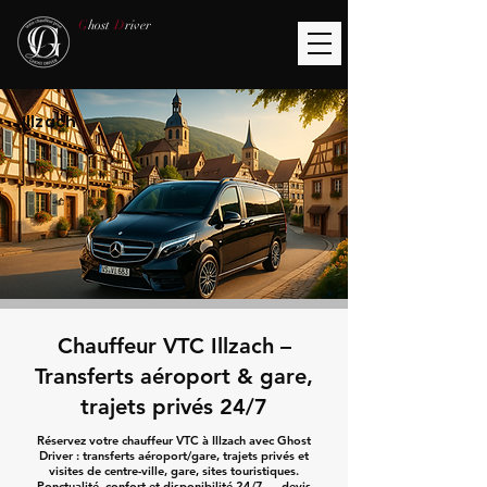
G
host
D
river
Illzach
Chauffeur VTC Illzach –
Transferts aéroport & gare,
trajets privés 24/7
Réservez votre chauffeur VTC à Illzach avec Ghost
Driver : transferts aéroport/gare, trajets privés et
visites de centre-ville, gare, sites touristiques.
Ponctualité, confort et disponibilité 24/7 — devis