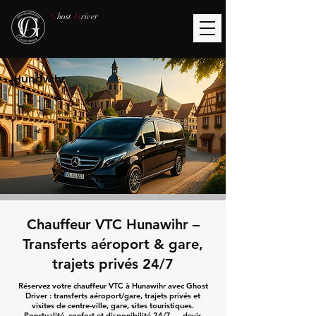
G
host
D
river
Hunawihr
Chauffeur VTC Hunawihr –
Transferts aéroport & gare,
trajets privés 24/7
Réservez votre chauffeur VTC à Hunawihr avec Ghost
Driver : transferts aéroport/gare, trajets privés et
visites de centre-ville, gare, sites touristiques.
Ponctualité, confort et disponibilité 24/7 — devis