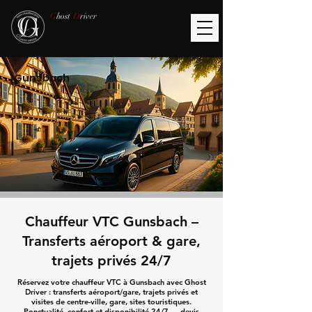
G
host
D
river
Gunsbach
Chauffeur VTC Gunsbach –
Transferts aéroport & gare,
trajets privés 24/7
Réservez votre chauffeur VTC à Gunsbach avec Ghost
Driver : transferts aéroport/gare, trajets privés et
visites de centre-ville, gare, sites touristiques.
Ponctualité, confort et disponibilité 24/7 — devis