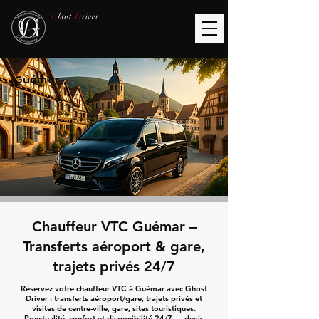
G
host
D
river
Guémar
Chauffeur VTC Guémar –
Transferts aéroport & gare,
trajets privés 24/7
Réservez votre chauffeur VTC à Guémar avec Ghost
Driver : transferts aéroport/gare, trajets privés et
visites de centre-ville, gare, sites touristiques.
Ponctualité, confort et disponibilité 24/7 — devis