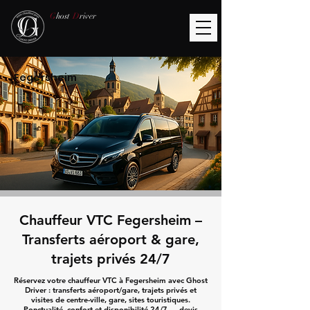
G
host
D
river
Fegersheim
Chauffeur VTC Fegersheim –
Transferts aéroport & gare,
trajets privés 24/7
Réservez votre chauffeur VTC à Fegersheim avec Ghost
Driver : transferts aéroport/gare, trajets privés et
visites de centre-ville, gare, sites touristiques.
Ponctualité, confort et disponibilité 24/7 — devis