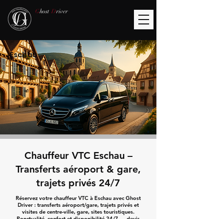
G
host
D
river
Eschau
Chauffeur VTC Eschau –
Transferts aéroport & gare,
trajets privés 24/7
Réservez votre chauffeur VTC à Eschau avec Ghost
Driver : transferts aéroport/gare, trajets privés et
visites de centre-ville, gare, sites touristiques.
Ponctualité, confort et disponibilité 24/7 — devis