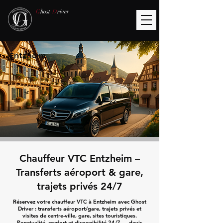
G
host
D
river
Entzheim
Chauffeur VTC Entzheim –
Transferts aéroport & gare,
trajets privés 24/7
Réservez votre chauffeur VTC à Entzheim avec Ghost
Driver : transferts aéroport/gare, trajets privés et
visites de centre-ville, gare, sites touristiques.
Ponctualité, confort et disponibilité 24/7 — devis