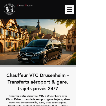
G
host
D
river
Drusenheim
Chauffeur VTC Drusenheim –
Transferts aéroport & gare,
trajets privés 24/7
Réservez votre chauffeur VTC à Drusenheim avec
Ghost Driver : transferts aéroport/gare, trajets privés
et visites de centre-ville, gare, sites touristiques.
Ponctualité, confort et disponibilité 24/7 — devis