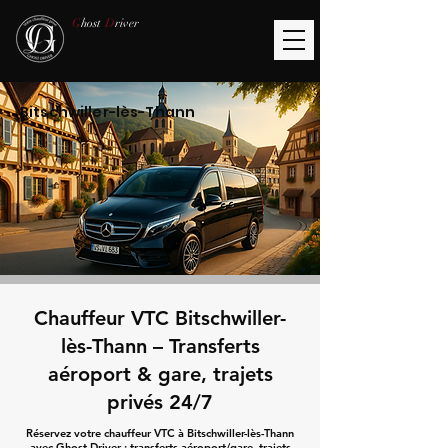
G
host
D
river
Bitschwiller-lès-Thann
Chauffeur VTC Bitschwiller-
lès-Thann – Transferts
aéroport & gare, trajets
privés 24/7
Réservez votre chauffeur VTC à Bitschwiller-lès-Thann
avec Ghost Driver : transferts aéroport/gare, trajets