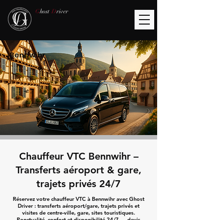
G
host
D
river
Bennwihr
Chauffeur VTC Bennwihr –
Transferts aéroport & gare,
trajets privés 24/7
Réservez votre chauffeur VTC à Bennwihr avec Ghost
Driver : transferts aéroport/gare, trajets privés et
visites de centre-ville, gare, sites touristiques.
Ponctualité, confort et disponibilité 24/7 — devis