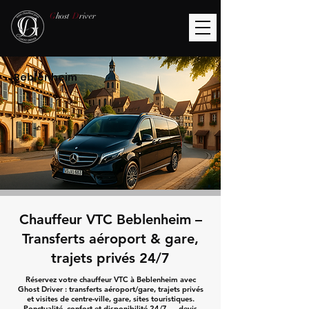
G
host
D
river
Beblenheim
Chauffeur VTC Beblenheim –
Transferts aéroport & gare,
trajets privés 24/7
Réservez votre chauffeur VTC à Beblenheim avec
Ghost Driver : transferts aéroport/gare, trajets privés
et visites de centre-ville, gare, sites touristiques.
Ponctualité, confort et disponibilité 24/7 — devis