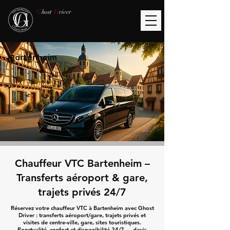
G
host
D
river
Bartenheim
Chauffeur VTC Bartenheim –
Transferts aéroport & gare,
trajets privés 24/7
Réservez votre chauffeur VTC à Bartenheim avec Ghost
Driver : transferts aéroport/gare, trajets privés et
visites de centre-ville, gare, sites touristiques.
Ponctualité, confort et disponibilité 24/7 — devis