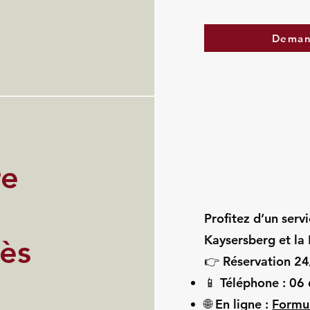
Deman
re
Profitez d’un serv
Kaysersberg et la 
ès
👉 Réservation 24
📱 Téléphone : 06
🌐 En ligne :
Formul