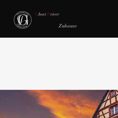
G
host
D
river
Zuhause