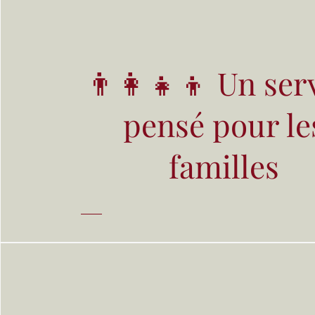
👨‍👩‍👧‍👦 Un ser
pensé pour le
familles