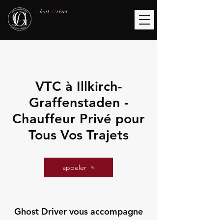
G
host
D
river
VTC à Illkirch-
Graffenstaden -
Chauffeur Privé pour
Tous Vos Trajets
appeler
Ghost Driver vous accompagne